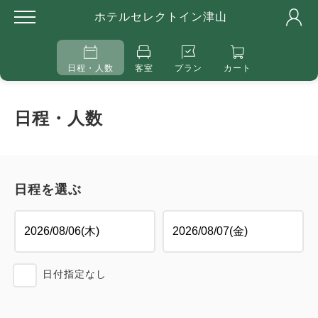
ホテルセレクトイン津山
日程・人数
客室
プラン
カート
日程・人数
日程を選ぶ
日付指定なし