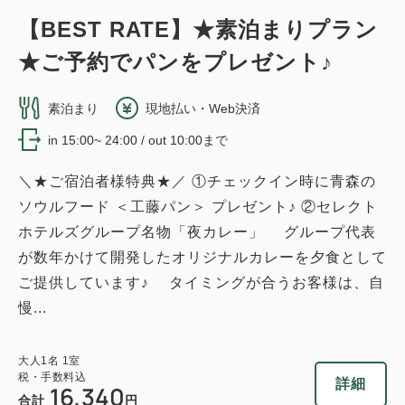
【BEST RATE】★素泊まりプラン
★ご予約でパンをプレゼント♪
素泊まり
現地払い・Web決済
in 15:00~ 24:00 / out 10:00まで
＼★ご宿泊者様特典★／ ①チェックイン時に青森の
ソウルフード ＜工藤パン＞ プレゼント♪ ②セレクト
ホテルズグループ名物「夜カレー」 グループ代表
が数年かけて開発したオリジナルカレーを夕食として
ご提供しています♪ タイミングが合うお客様は、自
慢...
大人
1
名
1
室
税・手数料込
詳細
16,340
合計
円