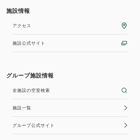
施設情報
アクセス
【青森県民割】★素泊まりプラン★
施設公式サイト
身分証明書のご提示で5%OFF！
素泊まり
現地払い・Web決済
グループ施設情報
in 15:00~ 24:00 / out 10:00まで
全施設の空室検索
【青森県民限定】チェックイン時にご住所の分かる身
分証明書のご提示で、スタンダードプランから
施設一覧
5%OFF！
グループ公式サイト
空室なし
詳細