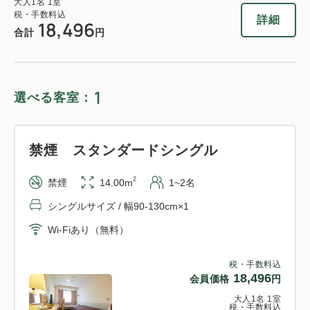
大人
1
名
1
室
税・手数料込
詳細
18,496
合計
円
1
選べる客室：
禁煙 スタンダードシングル
2
禁煙
14.00m
1~2名
シングルサイズ / 幅90-130cm×1
Wi-Fiあり（無料）
税・手数料込
18,496
会員価格
円
大人
1
名
1
室
税・手数料込