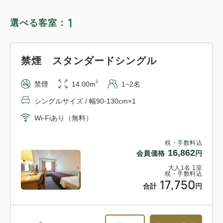
1
選べる客室：
禁煙 スタンダードシングル
2
禁煙
14.00m
1~2名
シングルサイズ / 幅90-130cm×1
Wi-Fiあり（無料）
税・手数料込
16,862
会員価格
円
大人
1
名
1
室
税・手数料込
17,750
合計
円