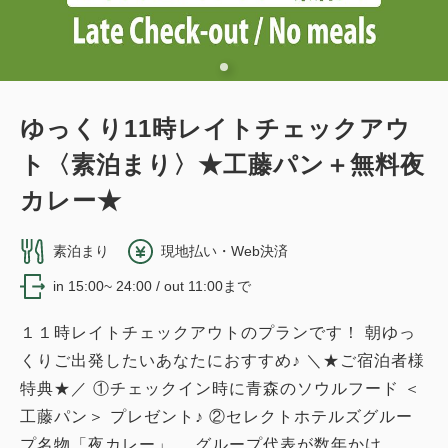
ゆっくり11時レイトチェックアウ
ト〈素泊まり〉★工藤パン＋無料夜
カレー★
素泊まり
現地払い・Web決済
in 15:00~ 24:00 / out 11:00まで
１１時レイトチェックアウトのプランです！ 朝ゆっ
くりご出発したいあなたにおすすめ♪ ＼★ご宿泊者様
特典★／ ①チェックイン時に青森のソウルフード ＜
工藤パン＞ プレゼント♪ ②セレクトホテルズグルー
プ名物「夜カレー」 グループ代表が数年かけ...