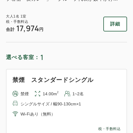
大人
1
名
1
室
税・手数料込
詳細
17,974
合計
円
1
選べる客室：
禁煙 スタンダードシングル
2
禁煙
14.00m
1~2名
シングルサイズ / 幅90-130cm×1
Wi-Fiあり（無料）
税・手数料込