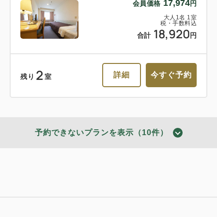
17,974
会員価格
円
大人
1
名
1
室
税・手数料込
18,920
合計
円
2
詳細
今すぐ予約
残り
室
予約できないプランを表示（10件）