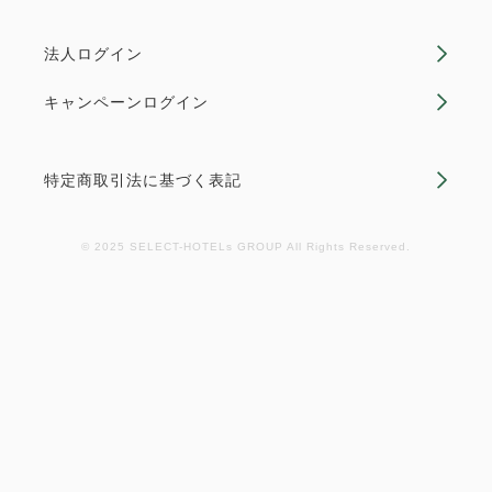
法人ログイン
キャンペーンログイン
【早期割14×朝食付】カード決済限
特定商取引法に基づく表記
定★14日前までのご予約で
10％OFF！＋工藤パンのプレゼン
© 2025 SELECT-HOTELs GROUP All Rights Reserved.
ト付★
素泊まり
Web決済
in 15:00~ 24:00 / out 10:00まで
■14日前のご予約で割引価格にてご提供■ ベストレー
トプランから早期割として10％OFF！ ・ご宿泊日よ
り14日前までご予約いただけます。 ・ご予約後、キ