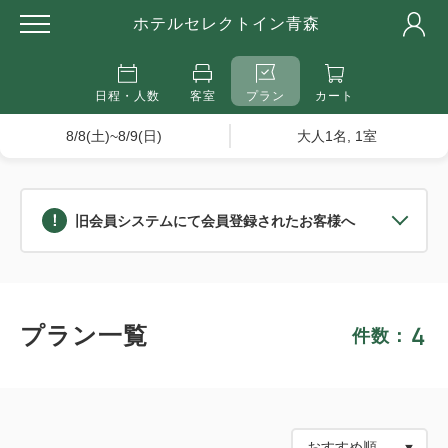
ホテルセレクトイン青森
日程・人数
客室
プラン
カート
8/8(土)~8/9(日)
大人1名, 1室
旧会員システムにて会員登録されたお客様へ
4
プラン一覧
件数：