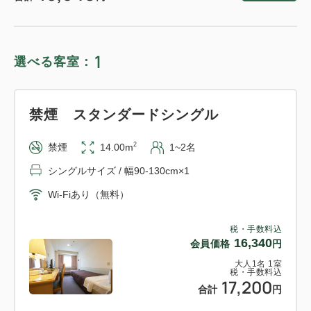
1
選べる客室：
禁煙 スタンダードシングル
2
禁煙
14.00m
1~2名
シングルサイズ / 幅90-130cm×1
Wi-Fiあり（無料）
税・手数料込
16,340
会員価格
円
大人
1
名
1
室
税・手数料込
17,200
合計
円