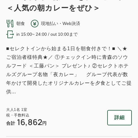
＜人気の朝カレーをぜひ＞
朝食
現地払い・Web決済
in 15:00~ 24:00 / out 10:00まで
■セレクトインから始まる1日を朝食付きで！■ ＼★
ご宿泊者様特典★／ ①チェックイン時に青森のソウ
ルフード ＜工藤パン＞ プレゼント♪ ②セレクトホテ
ルズグループ名物「夜カレー」 グループ代表が数
年かけて開発したオリジナルカレーを夕食としてご提
供...
大人
1
名
1
室
税・手数料込
詳細
16,862
合計
円