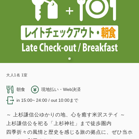
大人
1
名
1
室
朝食
現地払い・Web決済
in 15:00~ 24:00 / out 10:00まで
～ 上杉謙信公ゆかりの地、心を癒す米沢ステイ ～
上杉謙信公を祀る「上杉神社」まで徒歩圏内
四季折々の風情と歴史を感じる旅の拠点に、ぜひ当ホ