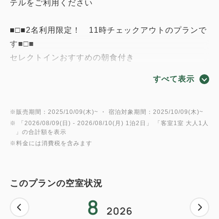
テルをご利用ください
■□■2名利用限定！ 11時チェックアウトのプランで
す■□■
セレクトインおすすめの朝食付き
朝食をしっかり食べて、快適な１日をスタート♪
すべて表示
☆美味いと評判の「朝カレー」
・焼き魚、ひじき、だしまき卵など朝のお供も充
※販売期間：2025/10/09(木)~ ・ 宿泊対象期間：2025/10/09(木)~
※ 「
2026/08/09(日)
- 2026/08/10(月)
1泊2日
」 「
客室1室 大人1人
実！！
」の合計額を表示
(和食のおかずメニューは日替わりで変更になる場合
※料金には消費税を含みます
もございます)
・2種類の「パン」
・心も体も温まる「お味噌汁」
このプランの空室状況
・目覚めシャッキリの「ブレンドコーヒー」
8
・栄養補給！の「ジュース」
2026