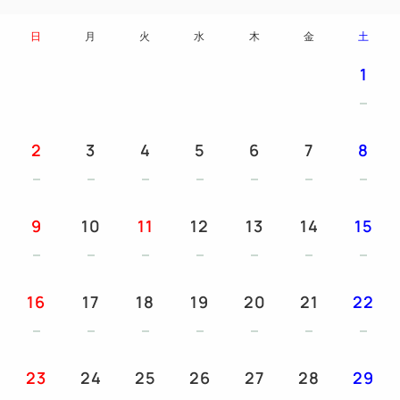
★時間：6:00～8:30（最終入場：8:15）
日
月
火
水
木
金
土
★会場：1階朝食会場
1
今後も快適なご滞在に、少しでもお役に立てますよう
日々精進し心を込めておもてなしさせて頂きます。
2
3
4
5
6
7
8
スタッフ一同皆さまのお越しを心よりお待ち申し上げ
ております。
9
10
11
12
13
14
15
◆注意事項◆
・駐車場は近隣に20台ございます。
16
17
18
19
20
21
22
先着順となりますので事前予約は受付しておりませ
ん。
近隣駐車場が満車の場合は有料駐車場へのご案内と
23
24
25
26
27
28
29
なりますので、