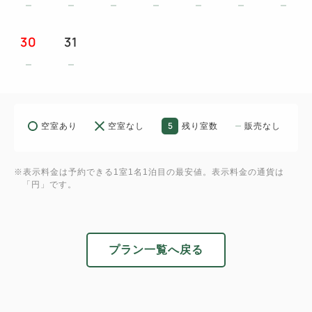
予めご了承ください。
30
31
□■館内設備■□
・長期滞在も安心！コインランドリー設置しています
（有料）
1階（裏口の先）に1台 洗濯機：1回300円、乾燥
機：30分100円
5
空室あり
空室なし
残り室数
販売なし
・自動販売機：ソフトドリンク1，2階
・繁華街なので呑みに行かれても…フロント24時間
※表示料金は予約できる1室1名1泊目の最安値。表示料金の通貨は
対応です！
「円」です。
□■客室設備■□
・冷蔵庫完備
プラン一覧へ戻る
・Wi-Fi＆インターネット無料(無線LAN)
□■周辺施設■□