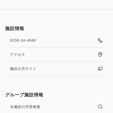
・上杉神社 徒歩10分
・ファミリーマート 徒歩2分
・イオンシネマ 1.5Km 徒歩20分
・居酒屋（周辺に多数ございます）
施設情報
・桜の名所！置賜さくら回廊 車30分
0238-24-4848
アクセス
施設公式サイト
グループ施設情報
全施設の空室検索