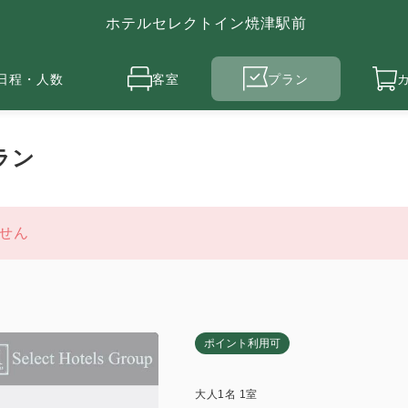
ホテルセレクトイン焼津駅前
日程・人数
客室
プラン
ラン
せん
ポイント利用可
大人
1
名
1
室