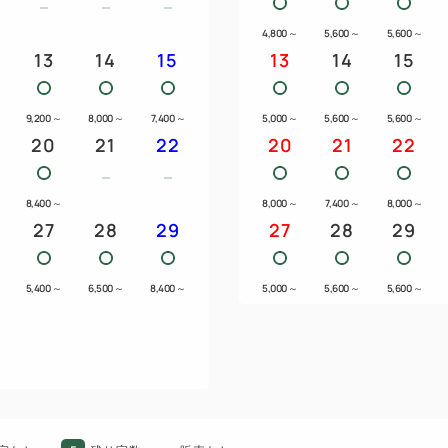
は、ご遠慮くださいませ。
4,800
～
5,600
～
5,600
～
13
14
15
13
14
15
■館内のご案内・お知らせ■
9,200
～
8,000
～
7,400
～
5,000
～
5,600
～
5,600
～
・無料Ｗｉ-Ｆｉ完備、インタ
20
21
22
20
21
22
ル貸出有り）
・フロント24時間対応
8,400
～
8,000
～
7,400
～
8,000
～
・コインランドリー1台完備(有料
27
28
29
27
28
29
※6階にございます。 洗剤
・自動販売機設置(ソフトドリ
5,400
～
6,500
～
8,400
～
5,000
～
5,600
～
5,600
～
■周辺情報■
周辺情報---お車での移動時間目安
☆焼津さかなセンター 8分
☆焼津港 5分