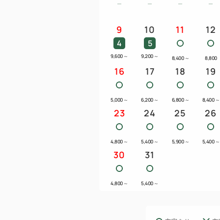
9
10
11
12
4
5
9,600
～
9,200
～
8,400
～
8,800
16
17
18
19
5,000
～
6,200
～
6,800
～
8,400
～
23
24
25
26
4,800
～
5,400
～
5,900
～
5,400
～
30
31
4,800
～
5,400
～