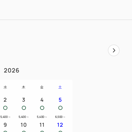
名物☆夜カレー終了のお知らせ☆
レーですが価格等の値上げにより10月末
す。
2026
順》 です。駐車場の予約は承れませんの
水
木
金
土
、フロントにて近隣の有料駐車場をご案内
2
3
4
5
クロバス等をご利用の方は事前にお電話にて
5,400
～
5,400
～
5,400
～
6,500
～
9
10
11
12
動を致しかねます。移動(運転)のご依頼