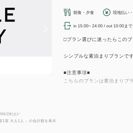
朝食・夕食
現地払い・
in 15:00~ 24:00 / out 10:00まで
□プラン選びに迷ったらこのプ
シンプルな素泊まりプランです
■注意事項■
こちらのプランは素泊まりプ
3/2より、【無料軽朝食】へ
提供内容：カレー・クロワッ
ンジジュース・お茶・水・ホ
6/28(土)~
室1室 大人1人
」の合計額を表示
す。）
ぜひお召し上がりください♪