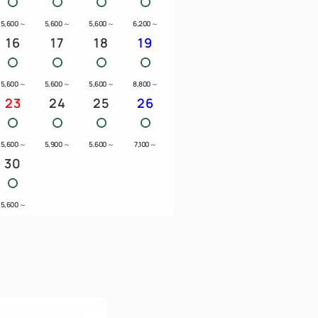
5,600
～
5,600
～
5,600
～
6,200
～
16
17
18
19
5,600
～
5,600
～
5,600
～
8,800
～
ーネット無料（有線利用の方はLANケーブ
23
24
25
26
5,600
～
5,900
～
5,600
～
7,100
～
：洗濯400円・乾燥30分100円)
30
は自動投入されます。
ンク、アルコール）
5,600
～
---