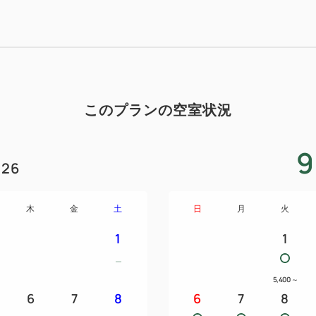
※セルフ方式となります。
☆セレクトホテルズグループ
ご好評いただいております夜カ
日で終了いたします。
このプランの空室状況
ご了承宜しくお願いいたしま
9
■駐車場は先着23台無料♪■
26
・ホテル駐車場は 《全て先着
木
金
土
日
月
火
で、ご了承ください。
・ホテル駐車場が満車の場合
1
1
致します。
・大型車(２ｔ車まで)・マイ
5,400
～
お問い合わせください。
6
7
8
6
7
8
・ホテルスタッフは、お車の移