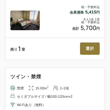
税・手数料込
5,415
会員価格
円
大人
1
名
1
室
税・手数料込
5,700
合計
円
1
選択
残り
室
ツイン・禁煙
2
禁煙
15.00m
1~2名
セミダブルサイズ / 幅100-120cm×2
Wi-Fiあり（無料）