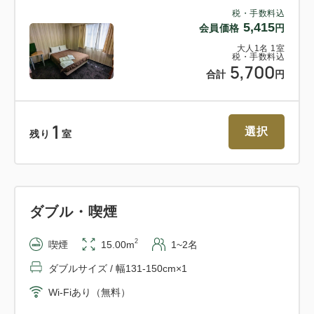
税・手数料込
5,415
会員価格
円
大人
1
名
1
室
税・手数料込
5,700
合計
円
1
選択
残り
室
ダブル・喫煙
2
喫煙
15.00m
1~2名
ダブルサイズ / 幅131-150cm×1
Wi-Fiあり（無料）