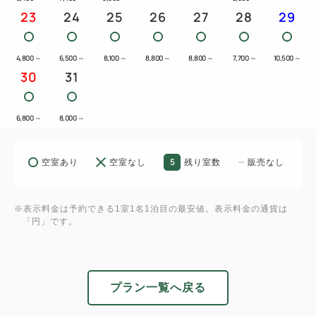
23
24
25
26
27
28
29
4,800
～
6,500
～
8,100
～
8,800
～
8,800
～
7,700
～
10,500
～
30
31
6,800
～
8,000
～
5
空室あり
空室なし
残り室数
販売なし
※表示料金は予約できる1室1名1泊目の最安値。表示料金の通貨は
「円」です。
プラン一覧へ戻る