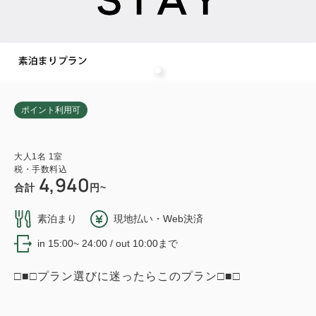
ポイント利用可
大人
1
名
1
室
税・手数料込
4,940
合計
円~
素泊まり
現地払い・Web決済
in 15:00~ 24:00 / out 10:00まで
□■□プラン選びに迷ったらこのプラン□■□