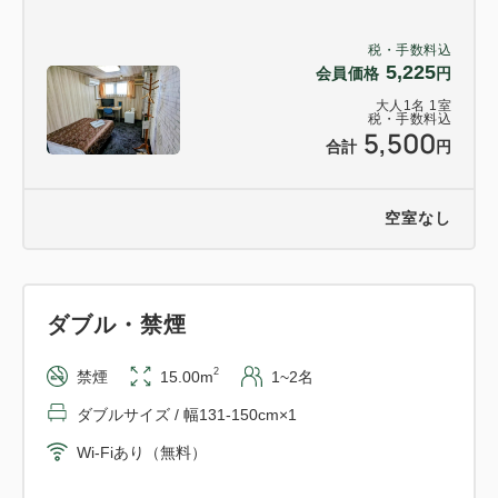
税・手数料込
5,225
会員価格
円
大人
1
名
1
室
税・手数料込
5,500
合計
円
空室なし
ダブル・禁煙
2
禁煙
15.00m
1~2名
ダブルサイズ / 幅131-150cm×1
Wi-Fiあり（無料）