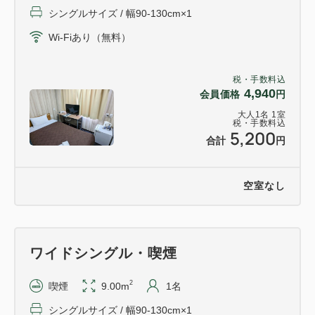
シングルサイズ / 幅90-130cm×1
・一度ホテル駐車場に駐車した後に出庫され、満車に
Wi-Fiあり（無料）
なった場合も、近隣の有料駐車場へのご案内となりま
す。
税・手数料込
4,940
会員価格
円
・有料駐車場へ駐車の場合、料金はお客様ご負担とさ
大人
1
名
1
室
せて頂きます。
税・手数料込
5,200
合計
円
・大型車両・4t車輌は駐車できません。
空室なし
・地下駐車場は車高1.6m未満のお車のみご利用可能
です。
ワイドシングル・喫煙
・ホテルスタッフは、お車の移動を致しかねます。移
動(運転)のご依頼は、ご遠慮くださいませ。
2
喫煙
9.00m
1名
シングルサイズ / 幅90-130cm×1