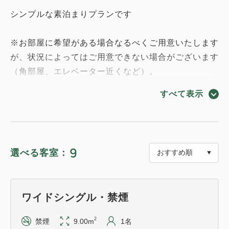
シンプルな素泊まりプランです
※お部屋に希望がある場合なるべくご用意いたします
が、状況によってはご用意できない場合がございます
（角部屋、エレベーター近くなど）。
すべて表示
□■□駐車場についてのご案内□■□
・ホテル駐車場は無料です。
9
選べる客室：
・ホテル駐車場は《全て先着順》です。駐車場の予約
は承れませんのでご了承下さい。
ワイドシングル・禁煙
・ホテル駐車場が満車の場合、フロントにて近隣の有
料駐車場をご案内致します。
2
禁煙
9.00m
1名