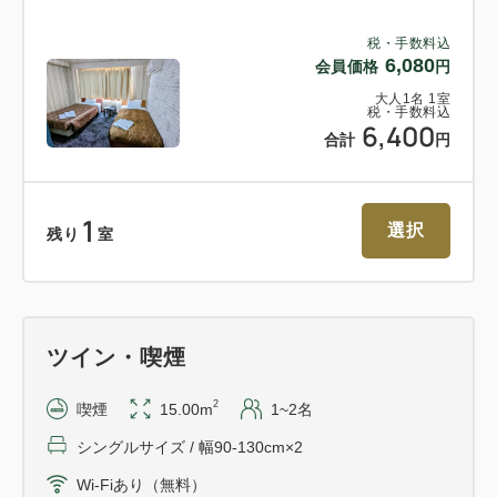
税・手数料込
6,080
会員価格
円
大人
1
名
1
室
税・手数料込
6,400
合計
円
1
選択
残り
室
ツイン・喫煙
2
喫煙
15.00m
1~2名
シングルサイズ / 幅90-130cm×2
Wi-Fiあり（無料）