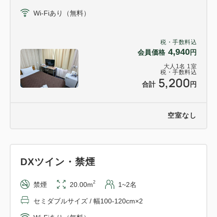
◆◇◆お車ご利用のお客様へ、イベント期間中のご注
Wi-Fiあり（無料）
意◆◇◆
イベント期間中、周辺道路の交通規制が実施されるこ
税・手数料込
4,940
会員価格
円
とがございます。
大人
1
名
1
室
交通規制実施予定期間
税・手数料込
5,200
・8月の第1土曜日～2日間程度
合計
円
・10月の祝日を含む連休期間中
空室なし
お手数ですが対象の期間中に御宿泊予定の場合は、お
車での来館をご遠慮頂くか、事前に交通規制情報の確
認をされますようお願い申し上げます。
DXツイン・禁煙
交通規制情報は島田市公式HPをご覧頂くか、ホテル
フロントでもお答えしております。
2
禁煙
20.00m
1~2名
セミダブルサイズ / 幅100-120cm×2
※交通規制情報は直前の告知になることがあります。
また、予告なく変更となることがあります。