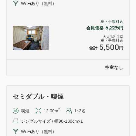
Wi-Fiあり（無料）
・コンビニエンスストア 徒歩5分
・居酒屋（周辺に多数ございます）
税・手数料込
・スルガ銀行・静岡銀行 徒歩3分
5,225
会員価格
円
・静岡スタジアムエコパまで電車で25分
大人
1
名
1
室
税・手数料込
・富士山静岡空港まで、車で約30分
5,500
合計
円
空室なし
セミダブル・喫煙
2
喫煙
12.00m
1~2名
シングルサイズ / 幅90-130cm×1
Wi-Fiあり（無料）