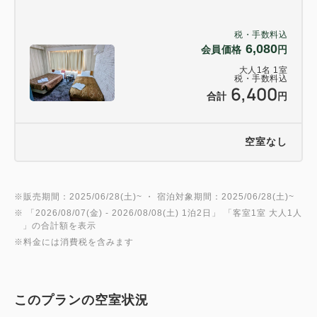
税・手数料込
6,080
会員価格
円
大人
1
名
1
室
税・手数料込
6,400
合計
円
空室なし
※販売期間：2025/06/28(土)~ ・ 宿泊対象期間：2025/06/28(土)~
※ 「
2026/08/07(金)
- 2026/08/08(土)
1泊2日
」 「
客室1室 大人1人
」の合計額を表示
※料金には消費税を含みます
このプランの空室状況