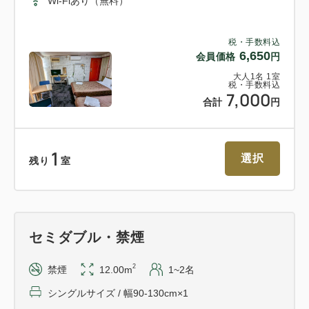
Wi-Fiあり（無料）
税・手数料込
6,650
会員価格
円
□■館内設備■□
・ソフトドリンク自動販売機設置
大人
1
名
1
室
税・手数料込
7,000
・コインランドリー設置（有料）
合計
円
・フロント24時間対応
1
選択
残り
室
□■客室設備■□
・インターネット接続無料(有線・無線)
・冷蔵庫
・ドライヤー
セミダブル・禁煙
・ズボンプレッサー貸出有
2
禁煙
12.00m
1~2名
シングルサイズ / 幅90-130cm×1
□■周辺施設■□