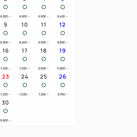
6,900
～
6,600
～
6,900
～
8,400
～
9
10
11
12
6,900
～
8,400
～
6,900
～
8,800
～
16
17
18
19
7,200
～
7,200
～
6,600
～
11,800
～
23
24
25
26
7,200
～
7,200
～
7,200
～
9,700
～
30
6,600
～