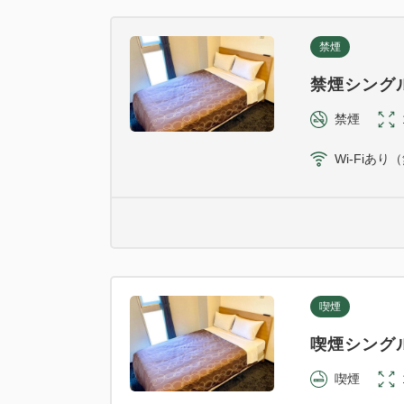
禁煙
禁煙シング
禁煙
Wi-Fiあり
喫煙
喫煙シング
喫煙