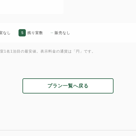
5
室なし
残り室数
販売なし
1室1名1泊目の最安値。表示料金の通貨は「円」です。
プラン一覧へ戻る