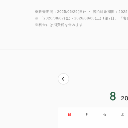
※販売期間：2025/06/29(日)~ ・ 宿泊対象期間：2025/0
※ 「
2026/08/07(金)
- 2026/08/08(土)
1泊2日
」 「
客
※料金には消費税を含みます
8
20
日
月
火
水