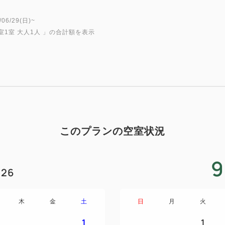
6/29(日)~
室1室 大人1人
」の合計額を表示
このプランの空室状況
9
26
木
金
土
日
月
火
1
1