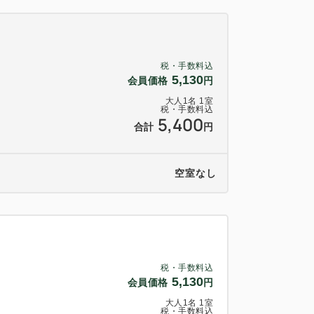
ください。
（最終20：30）
税・手数料込
5,130
会員価格
円
大人
1
名
1
室
税・手数料込
5,400
合計
円
空室なし
売
子レンジコーナーがございます。
備しております。
税・手数料込
３分
5,130
会員価格
円
ト』まで車で15分
大人
1
名
1
室
税・手数料込