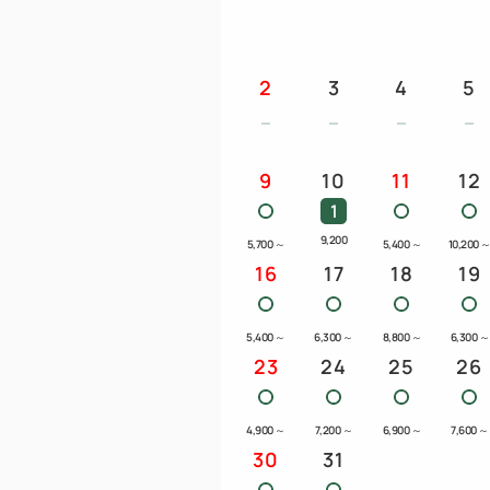
2
3
4
5
9
10
11
12
1
9,200
5,700
～
5,400
～
10,200
16
17
18
19
5,400
～
6,300
～
8,800
～
6,300
～
23
24
25
26
4,900
～
7,200
～
6,900
～
7,600
～
30
31