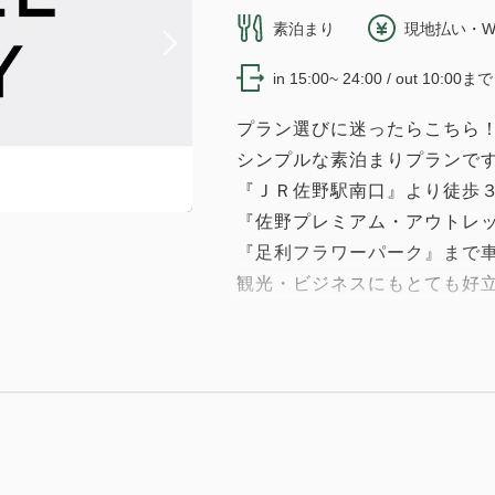
素泊まり
現地払い・W
in 15:00~ 24:00 / out 10:00まで
プラン選びに迷ったらこちら
シンプルな素泊まりプランです
『ＪＲ佐野駅南口』より徒歩
『佐野プレミアム・アウトレッ
『足利フラワーパーク』まで車
観光・ビジネスにもとても好立
ご宿泊者様限定 無料「夜カ
[時間] 18:00～20:30
[会場] 1階 （※お部屋へ