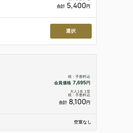
で20分
5,400
合計
円
立地です♪
店も近郊にございますので
選択
順
地図でご案内しますので、フロントにお越し
税・手数料込
7,695
会員価格
円
パーキングをご案内いたします（駐車料お客
大人
1
名
1
室
税・手数料込
8,100
合計
円
空室なし