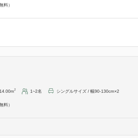
『足利フラワーパーク』まで車
（無料）
観光・ビジネスにも とても好
もっちり食感の佐野ラーメン
是非ご賞味ください♪
≪駐車場≫
普通車、約30台分
●1泊1台500円（税込）、先着
●大型車は駐車できません。
●駐車場が分散しています。
ください。
●満車の場合、周辺のコイン
2
14.00m
1~2名
シングルサイズ / 幅90-130cm×2
（無料）