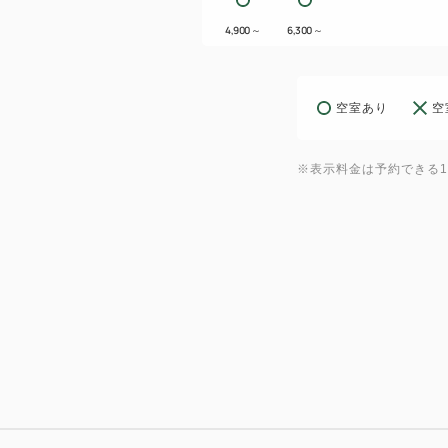
4,900
～
6,300
～
空室あり
空
※表示料金は予約できる