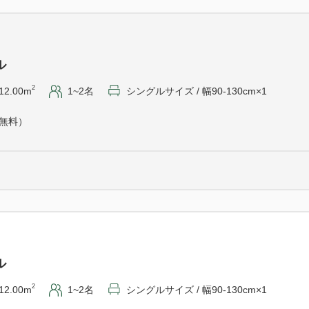
※朝食会場にてお召し上がり
◆18：00～無くなり次第終了
◆お1人様1杯まで
◆セルフサービス
ル
2
12.00m
1~2名
シングルサイズ / 幅90-130cm×1
（無料）
≪館内設備≫
・コインランドリー有
・自動販売機 １００円～販
・２４時間フロント対応
・館内に湯沸かしポット、電
・ウェルカムコーヒーをご準
≪周辺≫
ル
『ＪＲ佐野駅南口』より徒歩
2
12.00m
1~2名
シングルサイズ / 幅90-130cm×1
『佐野プレミアム・アウトレッ