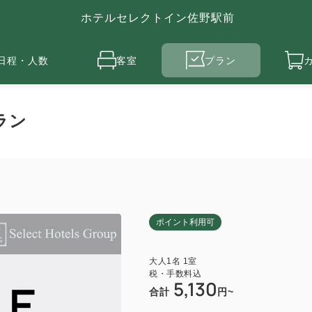
ホテルセレクトイン佐野駅前
日程・人数
客室
プラン
ラン
ポイント利用可
大人
1
名
1
室
税・手数料込
5,130
合計
円~