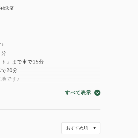
eb決済
！
♪
３分
ト』まで車で15分
で20分
地です♪
すべて表示
レー」サービス
の持ち込みはご遠慮ください）