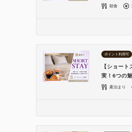
朝食
ポイント利用可
【ショートス
実！6つの
素泊まり