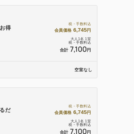
送、Wi-Fi、有線LAN、
水洗浄機付トイレ
税・手数料込
お得
6,745
会員価格
円
ド、アイロン、LANケーブル
大人
1
名
1
室
税・手数料込
7,100
合計
円
ン・煎茶・スキンケア類をご用意
だける、環境配慮型のサービスです
空室なし
税・手数料込
まるだ
6,745
会員価格
円
大人
1
名
1
室
税・手数料込
7,100
合計
円