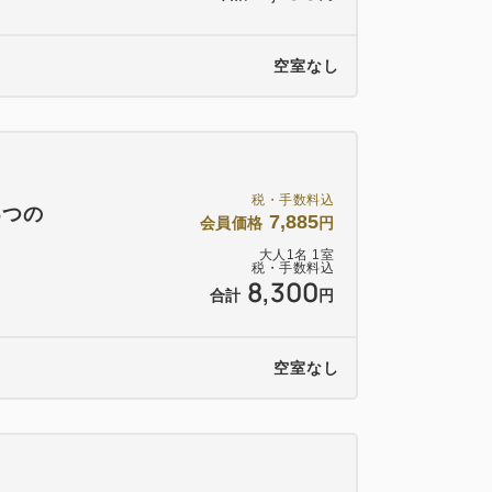
空室なし
税・手数料込
6つの
7,885
会員価格
円
大人
1
名
1
室
税・手数料込
8,300
合計
円
空室なし