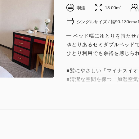
2
喫煙
18.00m
シングルサイズ / 幅90-130cm×
━ ベッド幅にゆとりを持たせ
ゆとりあるセミダブルベッド
ひとり利用でも余裕を感じら
■髪にやさしい「マイナスイ
■清潔な空間を保つ「加湿空気
【客室詳細】
広さ：18平米、ユニットバス
セミダブルベッド（ベッド幅12
【客室備品】