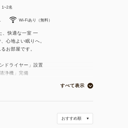
1~2名
1
Wi-Fiあり（無料）
た、快適な一室 ━
で、心地よい眠りへ。
れるお部屋です。
オンドライヤー」設置
清浄機」完備
すべて表示
0cm）