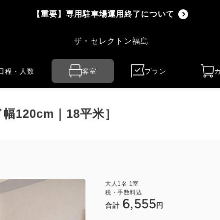
【重要】専用駐車場運用終了について
ザ・セレクトン福島
日程・人数
客室
プラン
120cm｜18平米］
大人
1
名
1
室
税・手数料込
6,555
合計
円