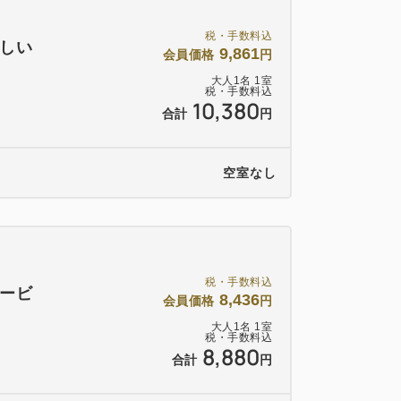
税・手数料込
しい
9,861
会員価格
円
大人
1
名
1
室
税・手数料込
10,380
合計
円
空室なし
税・手数料込
ービ
8,436
会員価格
円
大人
1
名
1
室
税・手数料込
8,880
合計
円