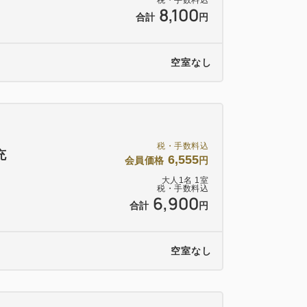
税・手数料込
8,100
合計
円
空室なし
税・手数料込
充
6,555
会員価格
円
大人
1
名
1
室
税・手数料込
6,900
合計
円
空室なし