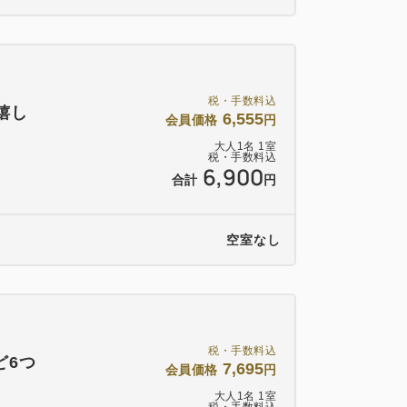
税・手数料込
嬉し
6,555
会員価格
円
大人
1
名
1
室
税・手数料込
6,900
合計
円
空室なし
税・手数料込
ど6つ
7,695
会員価格
円
大人
1
名
1
室