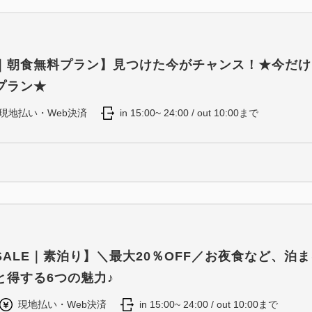
液晶テレビ、有料ビデオ、衛星放
湯沸かしポット、冷蔵庫、温
【貸出備品】
｜朝食無料プラン】見つけた今がチャンス！★今だけ
ズボンプレッサー、電気スタン
プラン★
現地払い・Web決済
in 15:00~ 24:00 / out 10:00まで
■アメニティバーのご案内■
カミソリ・ヘアブラシ・ガウ
お好みに合わせてお選びいた
［場所：フロントロビー］
ALE｜素泊り】＼最大20％OFF／お夜食など、泊
と得する6つの魅力♪
現地払い・Web決済
in 15:00~ 24:00 / out 10:00まで