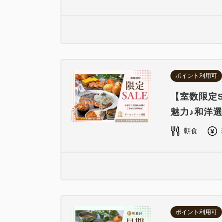
ポイント利用可
【室数限定S
魅力♪和洋
朝食
ポイント利用可