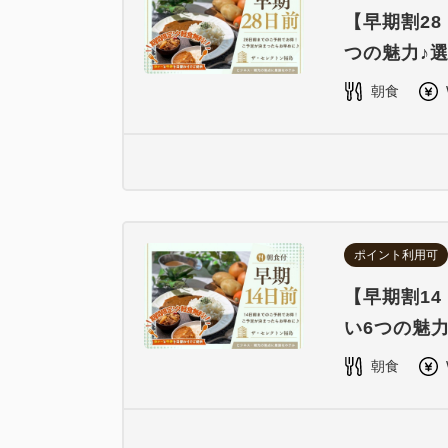
【早期割2
つの魅力♪
朝食
ポイント利用可
【早期割1
い6つの魅
朝食