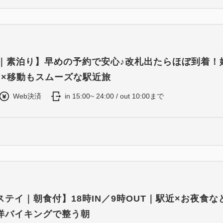
4｜素泊り】早めの予約で安心♪改札出たらほぼ到着！
力×移動もスムーズな駅近旅
Web決済
in 15:00~ 24:00 / out 10:00まで
テイ｜朝食付】18時IN／9時OUT｜駅近×お夜食な
洋バイキングで整う朝