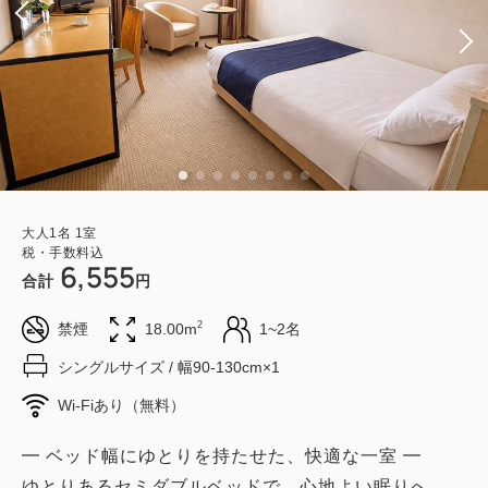
大人
1
名
1
室
税・手数料込
6,555
合計
円
2
禁煙
18.00m
1~2名
シングルサイズ / 幅90-130cm×1
Wi-Fiあり（無料）
━ ベッド幅にゆとりを持たせた、快適な一室 ━
ゆとりあるセミダブルベッドで、心地よい眠りへ。