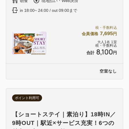
朝食
現地払い・Web決済
in 18:00~ 24:00 / out 09:00まで
税・手数料込
7,695
会員価格
円
大人
1
名
1
室
税・手数料込
8,100
合計
円
空室なし
ポイント利用可
【ショートステイ｜素泊り】18時IN／
9時OUT｜駅近×サービス充実！6つの