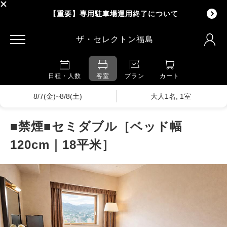
【重要】専用駐車場運用終了について
ザ・セレクトン福島
日程・人数
客室
プラン
カート
8/7(金)~8/8(土)
大人1名, 1室
■禁煙■セミダブル［ベッド幅
120cm｜18平米］