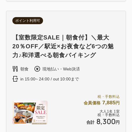
ポイント利用可
【室数限定SALE｜朝食付】＼最大
20％OFF／駅近×お夜食など6つの魅
力♪和洋選べる朝食バイキング
朝食
現地払い・Web決済
in 15:00~ 24:00 / out 10:00まで
税・手数料込
7,885
会員価格
円
大人
1
名
1
室
税・手数料込
8,300
合計
円