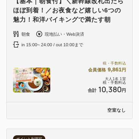
【基本｜朝食付】＼新幹線改札出たら
ほぼ到着！／お夜食など嬉しい6つの
魅力！和洋バイキングで満たす朝
朝食
現地払い・Web決済
in 15:00~ 24:00 / out 10:00まで
税・手数料込
9,861
会員価格
円
大人
1
名
1
室
税・手数料込
10,380
合計
円
空室なし
ポイント利用可