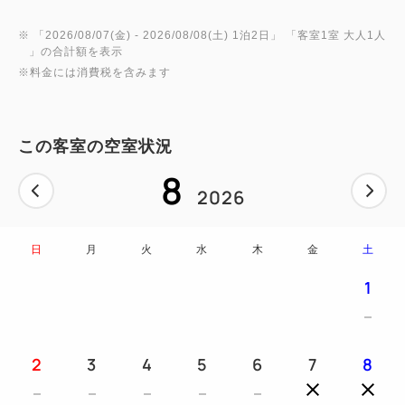
※ 「
2026/08/07(金)
- 2026/08/08(土)
1泊2日
」 「
客室1室 大人1人
」の合計額を表示
※料金には消費税を含みます
この客室の空室状況
8
2026
日
月
火
水
木
金
土
1
2
3
4
5
6
7
8