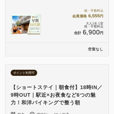
税・手数料込
6,555
会員価格
円
大人
1
名
1
室
税・手数料込
6,900
合計
円
空室なし
ポイント利用可
【ショートステイ｜朝食付】18時IN／
9時OUT｜駅近×お夜食など6つの魅
力！和洋バイキングで整う朝