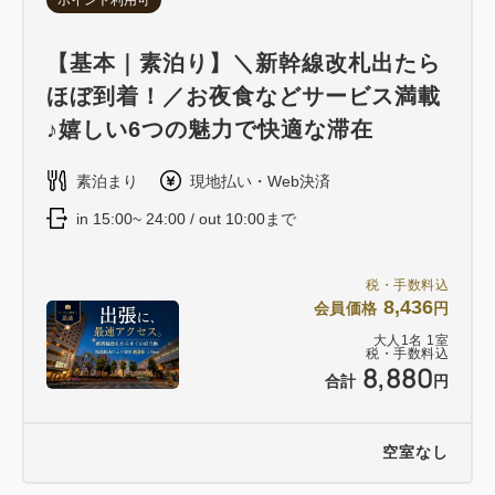
【基本｜素泊り】＼新幹線改札出たら
ほぼ到着！／お夜食などサービス満載
♪嬉しい6つの魅力で快適な滞在
素泊まり
現地払い・Web決済
in 15:00~ 24:00 / out 10:00まで
税・手数料込
8,436
会員価格
円
大人
1
名
1
室
税・手数料込
8,880
合計
円
空室なし