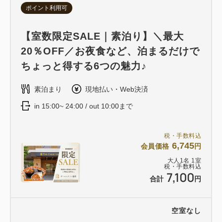
ポイント利用可
【室数限定SALE｜素泊り】＼最大
20％OFF／お夜食など、泊まるだけで
ちょっと得する6つの魅力♪
素泊まり
現地払い・Web決済
in 15:00~ 24:00 / out 10:00まで
税・手数料込
6,745
会員価格
円
大人
1
名
1
室
税・手数料込
7,100
合計
円
空室なし