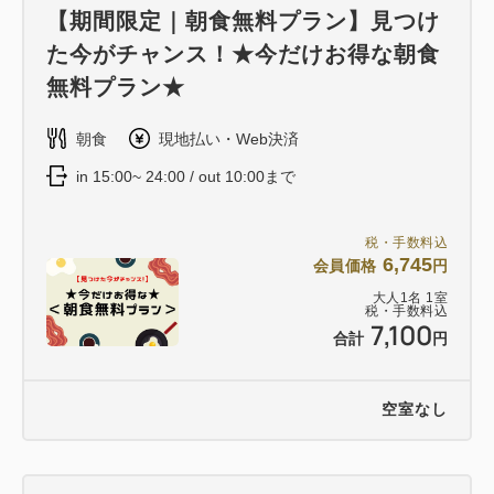
【期間限定｜朝食無料プラン】見つけ
ケーブル
た今がチャンス！★今だけお得な朝食
無料プラン★
■アメニティバーのご案内■
カミソリ・ヘアブラシ・ガウン・煎茶・スキンケア類
朝食
現地払い・Web決済
をご用意。
in 15:00~ 24:00 / out 10:00まで
お好みに合わせてお選びいただける、環境配慮型のサ
ービスです。
税・手数料込
［場所：フロントロビー］
6,745
会員価格
円
大人
1
名
1
室
税・手数料込
7,100
合計
円
空室なし