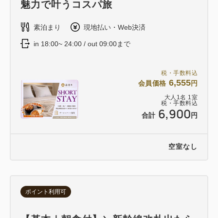
魅力で叶うコスパ旅
素泊まり
現地払い・Web決済
in 18:00~ 24:00 / out 09:00まで
税・手数料込
6,555
会員価格
円
大人
1
名
1
室
税・手数料込
6,900
合計
円
空室なし
ポイント利用可