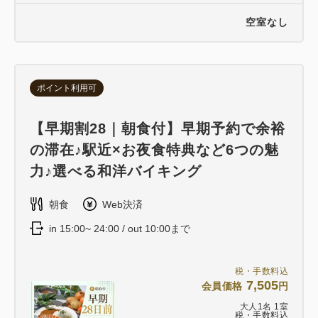
空室なし
ポイント利用可
【早期割28｜朝食付】早期予約で余裕
の滞在♪駅近×お夜食特典など6つの魅
力♪選べる和洋バイキング
朝食
Web決済
in 15:00~ 24:00 / out 10:00まで
税・手数料込
7,505
会員価格
円
大人
1
名
1
室
税・手数料込