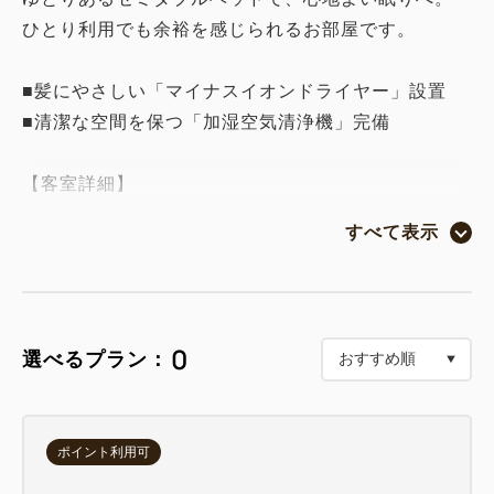
ひとり利用でも余裕を感じられるお部屋です。
■髪にやさしい「マイナスイオンドライヤー」設置
■清潔な空間を保つ「加湿空気清浄機」完備
【客室詳細】
広さ：18平米、ユニットバス
すべて表示
セミダブルベッド（ベッド幅120cm）
【客室備品】
液晶テレビ、有料ビデオ、衛星放送、Wi-Fi、有線
0
選べるプラン：
LAN
湯沸かしポット、冷蔵庫、温水洗浄機付トイレ
ポイント利用可
【貸出備品】
ズボンプレッサー、電気スタンド、アイロン、LAN